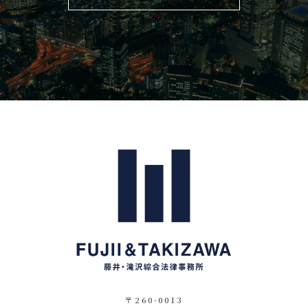
〒260-0013